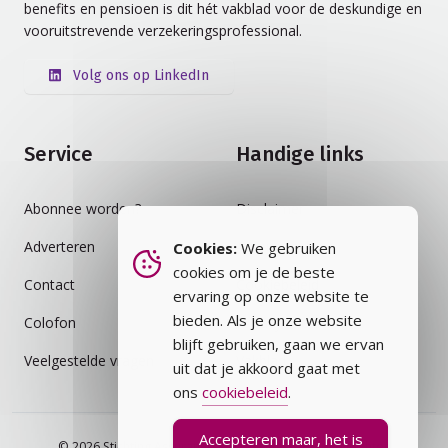
benefits en pensioen is dit hét vakblad voor de deskundige en
vooruitstrevende verzekeringsprofessional.
Volg ons op LinkedIn
Service
Handige links
Abonnee worden?
Disclaimer
Adverteren
Auteursrecht
Cookies:
We gebruiken
cookies om je de beste
Contact
Cookiebeleid
ervaring op onze website te
bieden. Als je onze website
Colofon
Privacybeleid
blijft gebruiken, gaan we ervan
Veelgestelde vragen
Vakblad
uit dat je akkoord gaat met
ons
cookiebeleid
.
Accepteren maar, het is
© 2026 Stichting Assurantie Registratie (SAR) - alle rechten