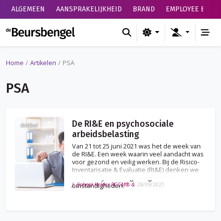
ALGEMEEN
AANSPRAKELIJKHEID
BRAND
EMPLOYEE BENEF
de Beursbengel
Home
Artikelen
PSA
PSA
De RI&E en psychosociale
Artikel
arbeidsbelasting
Van 21 tot 25 juni 2021 was het de week van
de RI&E. Een week waarin veel aandacht was
voor gezond en veilig werken. Bij de Risico-
Inventarisatie & Evaluatie (RI&E) denken we
vaak aan fysiek veilige en gezonde
J. (Johan) Kelder RCCM® &
28/09/2021
omstandigheden.