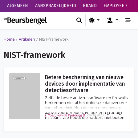
ALGEMEEN
AANSPRAKELIJKHEID
BRAND
EMPLOYEE BENEF
de Beursbengel
Home
Artikelen
NIST-framework
NIST-framework
Betere bescherming van nieuwe
Rubriek
devices door implementatie van
detectiesoftware
Zelfs de beste antivirussoftware en firewalls
herkennen niet al het dubieuze dataverkeer
van cybercriminelen die een ransomware-
aanval voorbereiden. En ook een grondige
J. (Joeri) van de Watering &
29/08/2023
risicoanalyse houdt die hackers niet buiten
de deur.