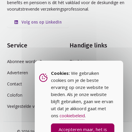
benefits en pensioen is dit hét vakblad voor de deskundige en
vooruitstrevende verzekeringsprofessional.
Volg ons op LinkedIn
Service
Handige links
Abonnee worden?
Disclaimer
Adverteren
Auteursrecht
Cookies:
We gebruiken
cookies om je de beste
Contact
Cookiebeleid
ervaring op onze website te
bieden. Als je onze website
Colofon
Privacybeleid
blijft gebruiken, gaan we ervan
Veelgestelde vragen
Vakblad
uit dat je akkoord gaat met
ons
cookiebeleid
.
Accepteren maar, het is
© 2026 Stichting Assurantie Registratie (SAR) - alle rechten