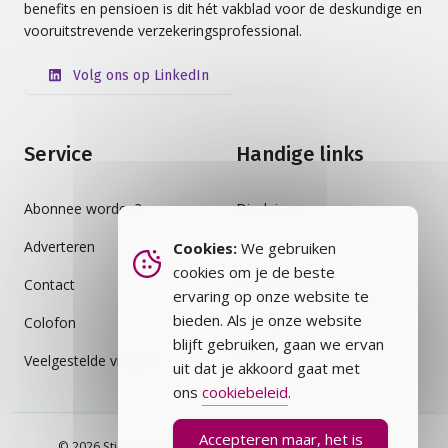
benefits en pensioen is dit hét vakblad voor de deskundige en
vooruitstrevende verzekeringsprofessional.
Volg ons op LinkedIn
Service
Handige links
Abonnee worden?
Disclaimer
Adverteren
Auteursrecht
Cookies:
We gebruiken
cookies om je de beste
Contact
Cookiebeleid
ervaring op onze website te
bieden. Als je onze website
Colofon
Privacybeleid
blijft gebruiken, gaan we ervan
Veelgestelde vragen
Vakblad
uit dat je akkoord gaat met
ons
cookiebeleid
.
Accepteren maar, het is
© 2026 Stichting Assurantie Registratie (SAR) - alle rechten