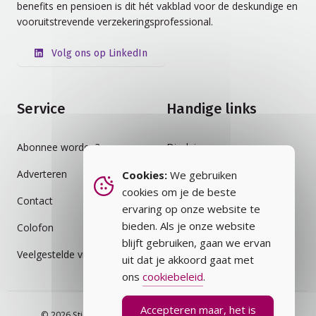
benefits en pensioen is dit hét vakblad voor de deskundige en
vooruitstrevende verzekeringsprofessional.
Volg ons op LinkedIn
Service
Handige links
Abonnee worden?
Disclaimer
Adverteren
Auteursrecht
Cookies:
We gebruiken
cookies om je de beste
Contact
Cookiebeleid
ervaring op onze website te
bieden. Als je onze website
Colofon
Privacybeleid
blijft gebruiken, gaan we ervan
Veelgestelde vragen
Vakblad
uit dat je akkoord gaat met
ons
cookiebeleid
.
Accepteren maar, het is
© 2026 Stichting Assurantie Registratie (SAR) - alle rechten