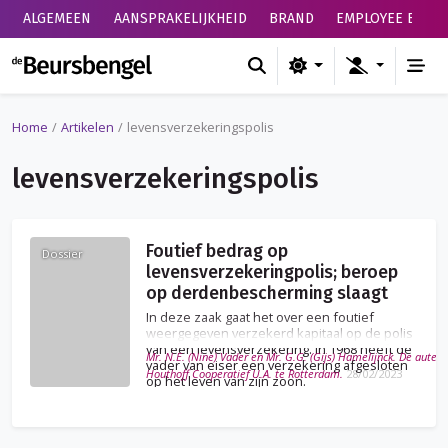
ALGEMEEN
AANSPRAKELIJKHEID
BRAND
EMPLOYEE BENEF
de Beursbengel
Home
Artikelen
levensverzekeringspolis
levensverzekeringspolis
Foutief bedrag op
Dossier
levensverzekeringpolis; beroep
op derdenbescherming slaagt
In deze zaak gaat het over een foutief
weergegeven verzekerd kapitaal op de polis
van een levensverzekering. In 1968 heeft de
Mr. N.E. (Nine) Vader en Mr. G.G. (Gijs) Hamelijnck. De auteurs
vader van eiser een verzekering afgesloten
Houthoff Cooperatief U.A. te Rotterdam.
28/02/2023
op het leven van zijn zoon.