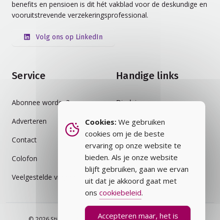
benefits en pensioen is dit hét vakblad voor de deskundige en
vooruitstrevende verzekeringsprofessional.
Volg ons op LinkedIn
Service
Handige links
Abonnee worden?
Disclaimer
Adverteren
Auteursrecht
Cookies:
We gebruiken
cookies om je de beste
Contact
Cookiebeleid
ervaring op onze website te
bieden. Als je onze website
Colofon
Privacybeleid
blijft gebruiken, gaan we ervan
Veelgestelde vragen
Vakblad
uit dat je akkoord gaat met
ons
cookiebeleid
.
Accepteren maar, het is
© 2026 Stichting Assurantie Registratie (SAR) - alle rechten