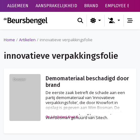
ALGEMEEN
AANSPRAKELIJKHEID
BRAND
EMPLOYEE BENEF
de Beursbengel
Home
Artikelen
innovatieve verpakkingsfolie
innovatieve verpakkingsfolie
Demomateriaal beschadigd door
Dossier
brand
De eerste zaak betreft de schade aan een
partij demomateriaal van ‘innovatieve
verpakkingsfolie’, die door Knowfort in
opslag is gegeven aan Wim Bosman. De
loods waarin de opslag plaatsvindt, heeft
Dr. J.A. (Jolien) Kruit &
01/06/2021
Wim Bosman gehuurd van Sitech.