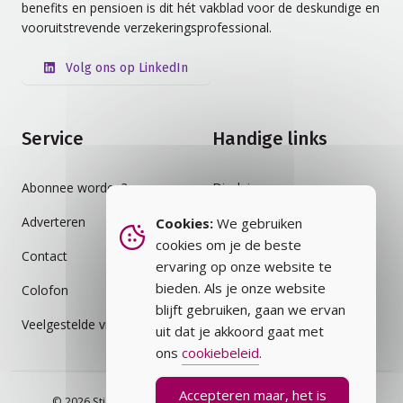
benefits en pensioen is dit hét vakblad voor de deskundige en
vooruitstrevende verzekeringsprofessional.
Volg ons op LinkedIn
Service
Handige links
Abonnee worden?
Disclaimer
Adverteren
Auteursrecht
Cookies:
We gebruiken
cookies om je de beste
Contact
Cookiebeleid
ervaring op onze website te
bieden. Als je onze website
Colofon
Privacybeleid
blijft gebruiken, gaan we ervan
Veelgestelde vragen
Vakblad
uit dat je akkoord gaat met
ons
cookiebeleid
.
Accepteren maar, het is
© 2026 Stichting Assurantie Registratie (SAR) - alle rechten