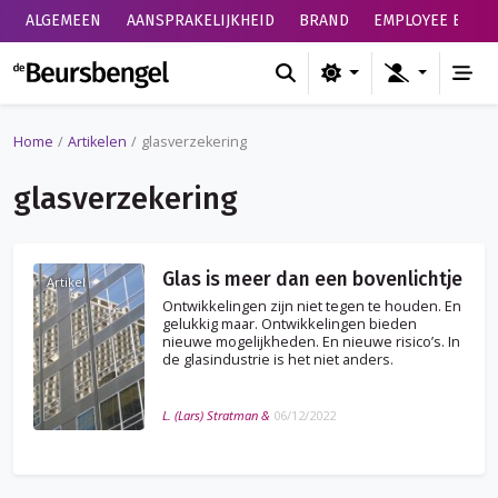
ALGEMEEN
AANSPRAKELIJKHEID
BRAND
EMPLOYEE BENEF
de Beursbengel
Home
Artikelen
glasverzekering
glasverzekering
Glas is meer dan een bovenlichtje
Artikel
Ontwikkelingen zijn niet tegen te houden. En
gelukkig maar. Ontwikkelingen bieden
nieuwe mogelijkheden. En nieuwe risico’s. In
de glasindustrie is het niet anders.
L. (Lars) Stratman &
06/12/2022