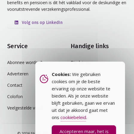
benefits en pensioen is dit hét vakblad voor de deskundige en
vooruitstrevende verzekeringsprofessional.
Volg ons op LinkedIn
Service
Handige links
Abonnee worden?
Disclaimer
Adverteren
Auteursrecht
Cookies:
We gebruiken
cookies om je de beste
Contact
Cookiebeleid
ervaring op onze website te
bieden. Als je onze website
Colofon
Privacybeleid
blijft gebruiken, gaan we ervan
Veelgestelde vragen
Vakblad
uit dat je akkoord gaat met
ons
cookiebeleid
.
Accepteren maar, het is
© 2026 Stichting Assurantie Registratie (SAR) - alle rechten