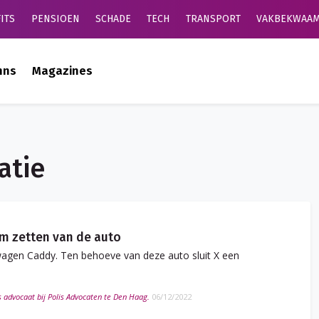
ITS
PENSIOEN
SCHADE
TECH
TRANSPORT
VAKBEKWAAM
mns
Magazines
atie
m zetten van de auto
wagen Caddy. Ten behoeve van deze auto sluit X een
s advocaat bij Polis Advocaten te Den Haag.
06/12/2022