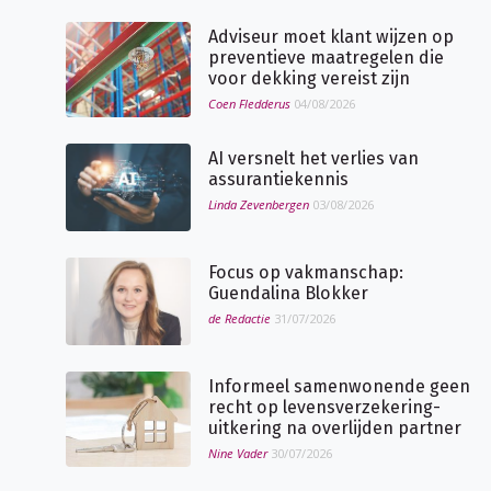
Adviseur moet klant wijzen op
preventieve maatregelen die
voor dekking vereist zijn
Coen Fledderus
04/08/2026
AI versnelt het verlies van
assurantiekennis
Linda Zevenbergen
03/08/2026
Focus op vakmanschap:
Guendalina Blokker
de Redactie
31/07/2026
Informeel samenwonende geen
recht op levensverzekering-
uitkering na overlijden partner
Nine Vader
30/07/2026