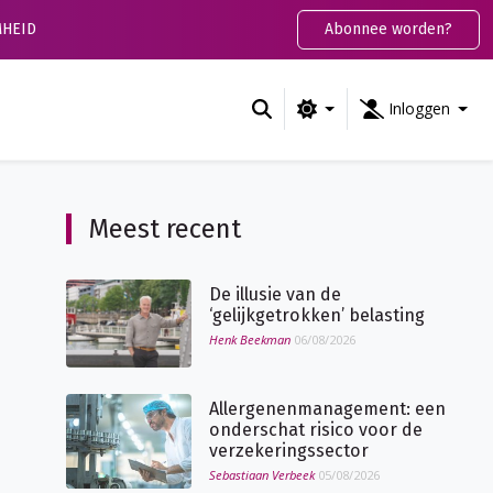
HEID
Abonnee worden?
Inloggen
Meest recent
De illusie van de
‘gelijkgetrokken’ belasting
Henk Beekman
06/08/2026
Allergenenmanagement: een
onderschat risico voor de
verzekeringssector
Sebastiaan Verbeek
05/08/2026