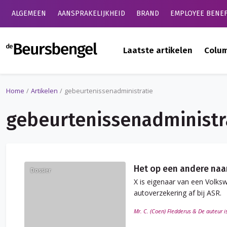
ALGEMEEN
AANSPRAKELIJKHEID
BRAND
EMPLOYEE BENEF
de Beursbengel
Laatste artikelen
Colu
Home
Artikelen
gebeurtenissenadministratie
gebeurtenissenadministr
Het op een andere naa
Dossier
X is eigenaar van een Volks
autoverzekering af bij ASR.
Mr. C. (Coen) Fledderus & De auteur i