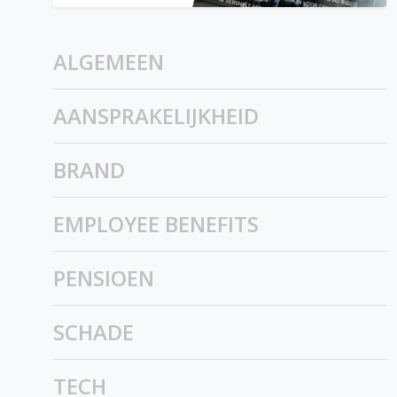
ALGEMEEN
AANSPRAKELIJKHEID
BRAND
EMPLOYEE BENEFITS
PENSIOEN
SCHADE
TECH