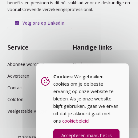
benefits en pensioen is dit hét vakblad voor de deskundige en
vooruitstrevende verzekeringsprofessional.
Volg ons op LinkedIn
Service
Handige links
Abonnee worden?
Disclaimer
Adverteren
Auteursrecht
Cookies:
We gebruiken
cookies om je de beste
Contact
Cookiebeleid
ervaring op onze website te
bieden. Als je onze website
Colofon
Privacybeleid
blijft gebruiken, gaan we ervan
Veelgestelde vragen
Vakblad
uit dat je akkoord gaat met
ons
cookiebeleid
.
Accepteren maar, het is
© 2026 Stichting Assurantie Registratie (SAR) - alle rechten