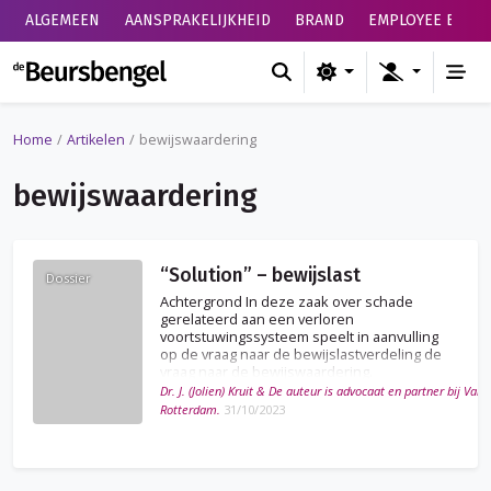
ALGEMEEN
AANSPRAKELIJKHEID
BRAND
EMPLOYEE BENEF
de Beursbengel
Home
Artikelen
bewijswaardering
bewijswaardering
“Solution” – bewijslast
Dossier
Achtergrond In deze zaak over schade
gerelateerd aan een verloren
voortstuwingssysteem speelt in aanvulling
op de vraag naar de bewijslastverdeling de
vraag naar de bewijswaardering.
Dr. J. (Jolien) Kruit & De auteur is advocaat en partner bij Van
Rotterdam.
31/10/2023