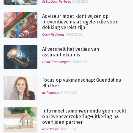
Sebastiaan Verbeek
05/08/2026
Adviseur moet klant wijzen op
preventieve maatregelen die voor
dekking vereist zijn
Coen Fledderus
04/08/2026
AI versnelt het verlies van
assurantiekennis
Linda Zevenbergen
03/08/2026
Focus op vakmanschap: Guendalina
Blokker
de Redactie
31/07/2026
Informeel samenwonende geen recht
op levensverzekering-uitkering na
overlijden partner
Nine Vader
30/07/2026