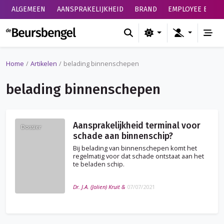
ALGEMEEN
AANSPRAKELIJKHEID
BRAND
EMPLOYEE BENEF
de Beursbengel
Home
Artikelen
belading binnenschepen
belading binnenschepen
Aansprakelijkheid terminal voor
Dossier
schade aan binnenschip?
Bij belading van binnenschepen komt het
regelmatig voor dat schade ontstaat aan het
te beladen schip.
Dr. J.A. (Jolien) Kruit &
07/07/2021