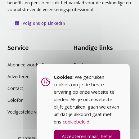
benefits en pensioen is dit hét vakblad voor de deskundige en
vooruitstrevende verzekeringsprofessional.
Volg ons op LinkedIn
Service
Handige links
Abonnee worden?
Disclaimer
Adverteren
Auteursrecht
Cookies:
We gebruiken
cookies om je de beste
Contact
Cookiebeleid
ervaring op onze website te
bieden. Als je onze website
Colofon
Privacybeleid
blijft gebruiken, gaan we ervan
Veelgestelde vragen
Vakblad
uit dat je akkoord gaat met
ons
cookiebeleid
.
Accepteren maar, het is
© 2026 Stichting Assurantie Registratie (SAR) - alle rechten