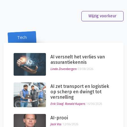
Wijzig voorkeur
Tech
AI versnelt het verlies van
assurantiekennis
Linda Zevenbergen
03/08/2026
AI zet transport en logistiek
op scherp en dwingt tot
versnelling
Erik Slaaf, Ronald Kuipers
16/06/2026
AI-prooi
Jack Vos
12/06/2026