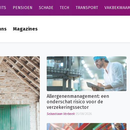
ITS
PENSIOEN
SCHADE
TECH
TRANSPORT
VAKBEKWAAM
mns
Magazines
Artikel
Allergenenmanagement: een
onderschat risico voor de
verzekeringssector
Sebastiaan Verbeek
05/08/2026
Dossier