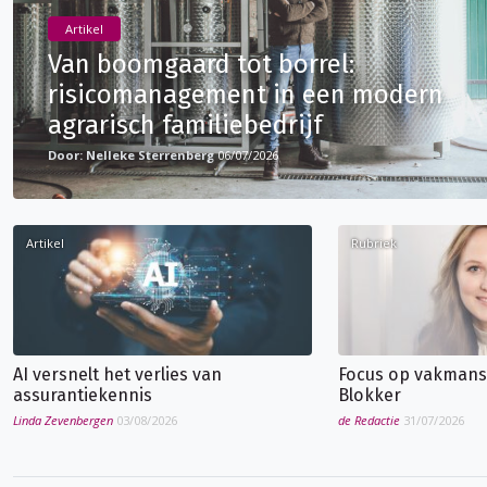
Artikel
Van boomgaard tot borrel:
risicomanagement in een modern
agrarisch familiebedrijf
Nelleke Sterrenberg
06/07/2026
Artikel
Rubriek
AI versnelt het verlies van
Focus op vakmans
assurantiekennis
Blokker
Linda Zevenbergen
03/08/2026
de Redactie
31/07/2026