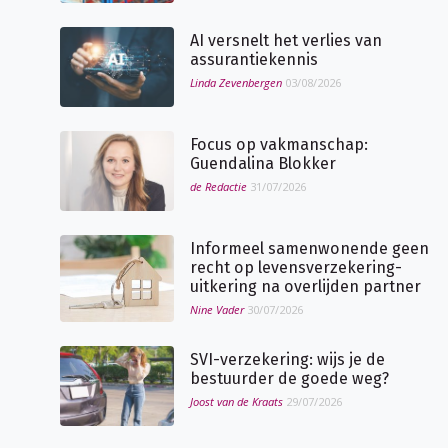
AI versnelt het verlies van
assurantiekennis
Linda Zevenbergen
03/08/2026
Focus op vakmanschap:
Guendalina Blokker
de Redactie
31/07/2026
Informeel samenwonende geen
recht op levensverzekering-
uitkering na overlijden partner
Nine Vader
30/07/2026
SVI-verzekering: wijs je de
bestuurder de goede weg?
Joost van de Kraats
29/07/2026