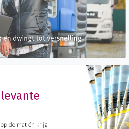
p en dwingt tot versnelling
elevante
op de mat én krijg