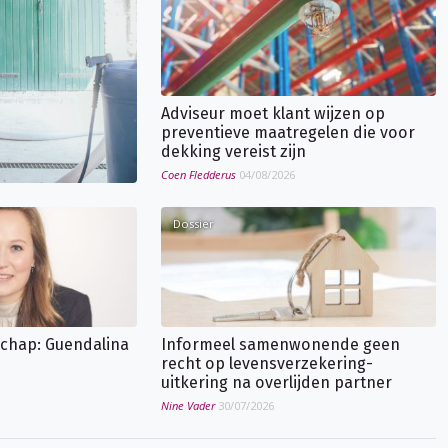
Adviseur moet klant wijzen op
preventieve maatregelen die voor
dekking vereist zijn
Coen Fledderus
04/08/2026
Dossier
chap: Guendalina
Informeel samenwonende geen
recht op levensverzekering-
uitkering na overlijden partner
Nine Vader
30/07/2026