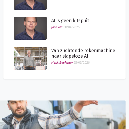
AI is geen kitspuit
Jack Vos
08/04/2026
Van zuchtende rekenmachine
naar slapeloze AI
Henk Beekman
25/03/2026