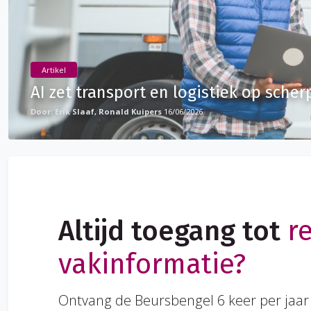
Artikel
AI zet transport en logistiek op scher
Erik Slaaf, Ronald Kuipers
16/06/2026
Altijd toegang tot
r
vakinformatie?
Ontvang de Beursbengel 6 keer per jaar 