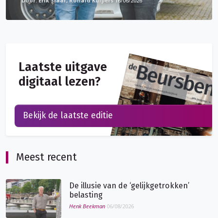
Erik Slaaf, Ronald Kuipers
16/06/2026
Laatste uitgave
digitaal lezen?
Bekijk de laatste editie
Meest recent
De illusie van de ‘gelijkgetrokken’
belasting
Henk Beekman
06/08/2026