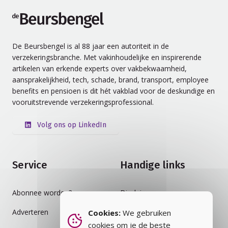
de Beursbengel
De Beursbengel is al 88 jaar een autoriteit in de
verzekeringsbranche. Met vakinhoudelijke en inspirerende
artikelen van erkende experts over vakbekwaamheid,
aansprakelijkheid, tech, schade, brand, transport, employee
benefits en pensioen is dit hét vakblad voor de deskundige en
vooruitstrevende verzekeringsprofessional.
Volg ons op LinkedIn
Service
Handige links
Abonnee worden?
Disclaimer
Adverteren
Auteursrecht
Cookies:
We gebruiken
cookies om je de beste