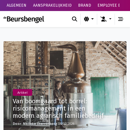
ALGEMEEN
AANSPRAKELIJKHEID
BRAND
EMPLOYEE BENEF
de Beursbengel
Artikel
Van boomgaard tot borrel:
risicomanagement in een
modern agrarisch familiebedrijf
Nelleke Sterrenberg
06/07/2026