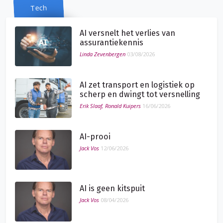
Tech
AI versnelt het verlies van
assurantiekennis
Linda Zevenbergen
03/08/2026
AI zet transport en logistiek op
scherp en dwingt tot versnelling
Erik Slaaf, Ronald Kuipers
16/06/2026
AI-prooi
Jack Vos
12/06/2026
AI is geen kitspuit
Jack Vos
08/04/2026