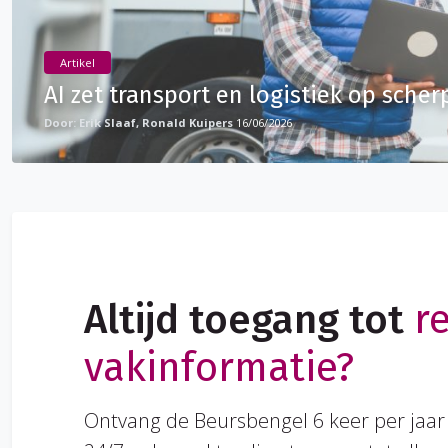
Artikel
AI zet transport en logistiek op scher
Erik Slaaf, Ronald Kuipers
16/06/2026
Altijd toegang tot
r
vakinformatie?
Ontvang de Beursbengel 6 keer per jaar 