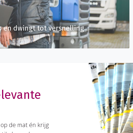
p en dwingt tot versnelling
elevante
op de mat én krijg