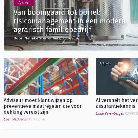
Artikel
Van boomgaard tot borrel:
risicomanagement in een modern
agrarisch familiebedrijf
Nelleke Sterrenberg
06/07/2026
Dossier
Artikel
Adviseur moet klant wijzen op
AI versnelt het ver
preventieve maatregelen die voor
assurantiekennis
dekking vereist zijn
Linda Zevenbergen
03/08/2
Coen Fledderus
04/08/2026