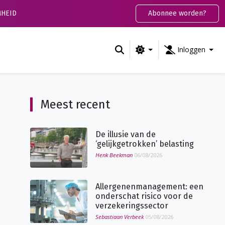
HEID
Abonnee worden?
Inloggen
Meest recent
De illusie van de
‘gelijkgetrokken’ belasting
Henk Beekman
06/08/2026
Allergenenmanagement: een
onderschat risico voor de
verzekeringssector
Sebastiaan Verbeek
05/08/2026