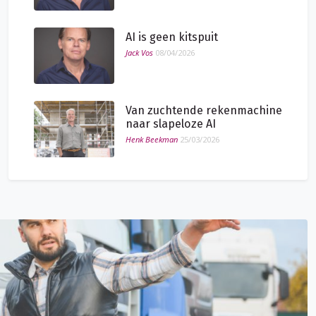
AI is geen kitspuit
Jack Vos
08/04/2026
Van zuchtende rekenmachine
naar slapeloze AI
Henk Beekman
25/03/2026