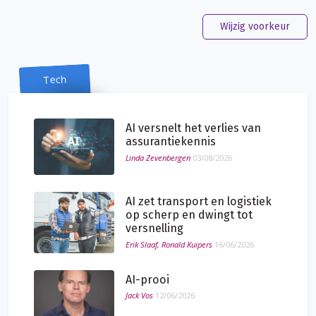
Wijzig voorkeur
Tech
AI versnelt het verlies van
assurantiekennis
Linda Zevenbergen
03/08/2026
AI zet transport en logistiek
op scherp en dwingt tot
versnelling
Erik Slaaf, Ronald Kuipers
16/06/2026
AI-prooi
Jack Vos
12/06/2026