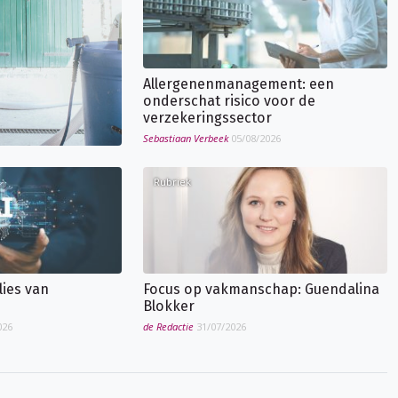
Allergenenmanagement: een
onderschat risico voor de
verzekeringssector
Sebastiaan Verbeek
05/08/2026
Rubriek
lies van
Focus op vakmanschap: Guendalina
Blokker
026
de Redactie
31/07/2026