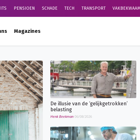
ITS
PENSIOEN
SCHADE
TECH
TRANSPORT
VAKBEKWAAM
mns
Magazines
Rubriek
De illusie van de ‘gelijkgetrokken’
belasting
Henk Beekman
06/08/2026
Artikel