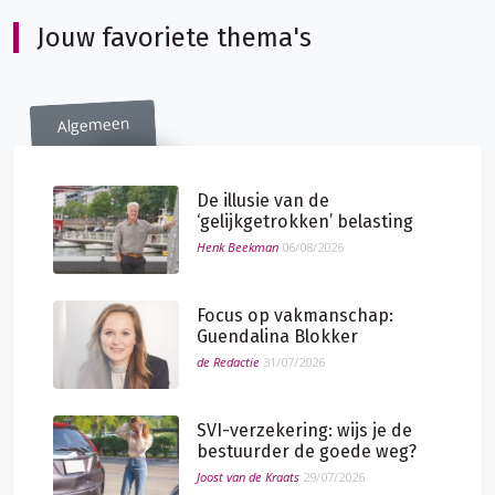
Jouw favoriete thema's
Algemeen
De illusie van de
‘gelijkgetrokken’ belasting
Henk Beekman
06/08/2026
Focus op vakmanschap:
Guendalina Blokker
de Redactie
31/07/2026
SVI-verzekering: wijs je de
bestuurder de goede weg?
Joost van de Kraats
29/07/2026